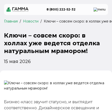
Жилые комплексы
Способы покупки
Покупателям
8 (800) 222-52-32
Главная
Новости
Ключи – совсем скоро: в холлах уже
Сданные объекты
Рассрочка 0%
Все объекты
Ключи – совсем скоро: в
12 проектов
Ход строительства
Материнский капитал
холлах уже ведется отделка
натуральным мрамором!
ЖК "Центральный"
Новости
Ипотека
г. Анапа
15 мая 2026
от 8.42 млн ₽
Ремонт от застройщика
Покупка онлайн
ЖК "18/3"
г. Анапа
г. Анапа, ул.Шевченко 288, корпус 1
г. Анапа, ул.Шевченко 288, корпус 1
от 7 млн ₽
8 (800) 222-52-32
8 (800) 222-52-32
Бесплатно по России
Бесплатно по России
Бизнес-класс звучит статусно, и выглядит
КП "Семигорье"
соответственно. Дизайнерское освещение и
г. Новороссийск