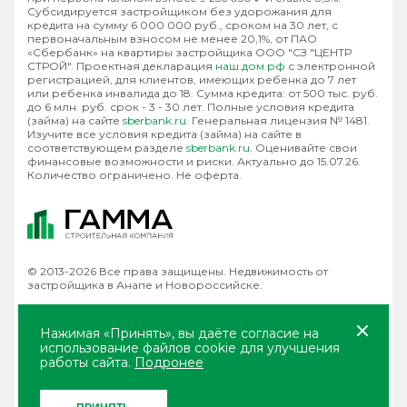
Субсидируется застройщиком без удорожания для
кредита на сумму 6 000 000 руб., сроком на 30 лет, с
первоначальным взносом не менее 20,1%, от ПАО
«Сбербанк» на квартиры застройщика ООО "СЗ "ЦЕНТР
СТРОЙ". Проектная декларация
наш.дом.рф
с электронной
регистрацией, для клиентов, имеющих ребенка до 7 лет
или ребенка инвалида до 18. Сумма кредита: от 500 тыс. руб.
до 6 млн. руб. срок - 3 - 30 лет. Полные условия кредита
(займа) на сайте
sberbank.ru
. Генеральная лицензия № 1481.
Изучите все условия кредита (займа) на сайте в
соответствующем разделе
sberbank.ru
. Оценивайте свои
финансовые возможности и риски. Актуально до 15.07.26.
Количество ограничено. Не оферта.
© 2013-2026 Все права защищены. Недвижимость от
застройщика в Анапе и Новороссийске.
Политика конфиденциальности
Правила использования
Нажимая «Принять», вы даёте согласие на
Политика cookie
использование файлов cookie для улучшения
работы сайта.
Подронее
Любая информация, представленная на данном сайте,
носит исключительно информационный характер и ни при