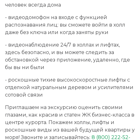
ЖК "Парадный"
человек всегда дома
г. Анапа
- видеодомофон на входе с функцией
распознавания лиц: вы сможете войти в холл
ЖК "Огни Анапы"
даже без ключа или когда заняты руки
г. Анапа
- видеонаблюдение 24/7 в холлах и лифтах,
здесь безопасно, и вы можете следить за
ЖК "Раз Два Три"
обстановкой через приложение, удаленно, где
г. Анапа
бы вы ни были
- роскошные тихие высокоскоростные лифты с
ЖК "Тургеневский квартал"
отделкой натуральным деревом и усилителями
г. Анапа
сотовой связи
Приглашаем на экскурсию оценить своими
ЖК "Некрасовский"
глазами, как красив и статен ЖК бизнес-класса в
г. Анапа
центре курорта. Покажем холлы, лифты и
роскошные виды из вашей будущей квартиры у
моря! Звоните и записывайтесь:
8 (800) 222-52-