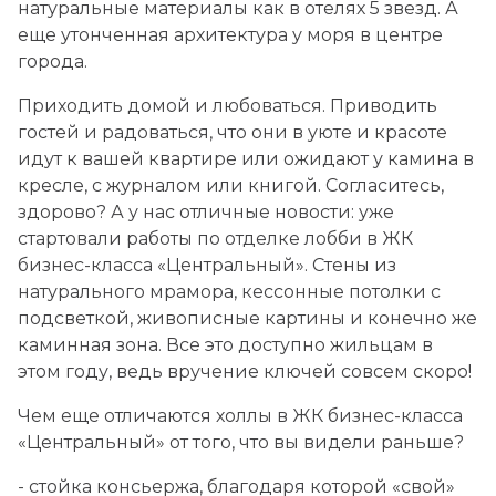
Заказать звонок
Заказать звонок
натуральные материалы как в отелях 5 звезд. А
от 18.2 млн ₽
еще утонченная архитектура у моря в центре
города.
КП "Загород - 2"
Приходить домой и любоваться. Приводить
г. Анапа
гостей и радоваться, что они в уюте и красоте
от 19.09 млн ₽
идут к вашей квартире или ожидают у камина в
кресле, с журналом или книгой. Согласитесь,
КП "Вилла Соле"
здорово? А у нас отличные новости: уже
г. Анапа
стартовали работы по отделке лобби в ЖК
бизнес-класса «Центральный». Стены из
натурального мрамора, кессонные потолки с
КП "Загород"
подсветкой, живописные картины и конечно же
г. Анапа
каминная зона. Все это доступно жильцам в
этом году, ведь вручение ключей совсем скоро!
ЖК "Новые Огни"
Чем еще отличаются холлы в ЖК бизнес-класса
г. Новороссийск
«Центральный» от того, что вы видели раньше?
- стойка консьержа, благодаря которой «свой»