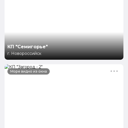
г. Анапа, ул.Шевченко 288, корпус 1
8 (800) 222-52-32
Бесплатно по России
Заказать звонок
КП "Семигорье"
г. Новороссийск
Море видно из окна