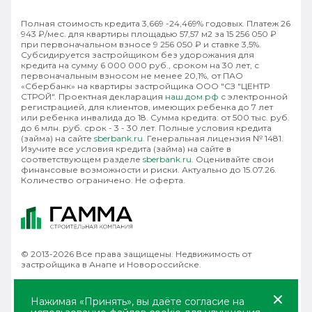
Полная стоимость кредита 3,669 -24,469% годовых. Платеж 26
943 ₽/мес. для квартиры площадью 57,57 м2 за 15 256 050 ₽
при первоначальном взносе 9 256 050 ₽ и ставке 3,5%.
Субсидируется застройщиком без удорожания для
кредита на сумму 6 000 000 руб., сроком на 30 лет, с
первоначальным взносом не менее 20,1%, от ПАО
«Сбербанк» на квартиры застройщика ООО "СЗ "ЦЕНТР
СТРОЙ". Проектная декларация
наш.дом.рф
с электронной
регистрацией, для клиентов, имеющих ребенка до 7 лет
или ребенка инвалида до 18. Сумма кредита: от 500 тыс. руб.
до 6 млн. руб. срок - 3 - 30 лет. Полные условия кредита
(займа) на сайте
sberbank.ru
. Генеральная лицензия № 1481.
Изучите все условия кредита (займа) на сайте в
соответствующем разделе
sberbank.ru
. Оценивайте свои
финансовые возможности и риски. Актуально до 15.07.26.
Количество ограничено. Не оферта.
© 2013-2026 Все права защищены. Недвижимость от
застройщика в Анапе и Новороссийске.
Политика конфиденциальности
Правила использования
Нажимая «Принять», вы даёте согласие на