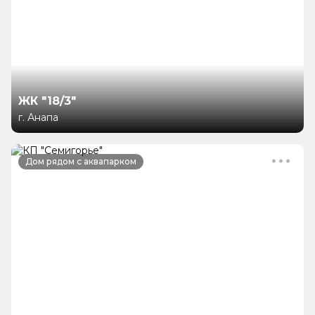
ЖК "Парадный"
г. Анапа
ЖК "Огни Анапы"
г. Анапа
ЖК "18/3"
г. Анапа
ЖК "Раз Два Три"
г. Анапа
Дом рядом с аквапарком
ЖК "Тургеневский квартал"
г. Анапа
ЖК "Некрасовский"
г. Анапа