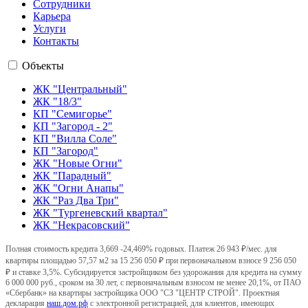
Сотрудники
Карьера
Услуги
Контакты
Объекты
ЖК "Центральный"
ЖК "18/3"
КП "Семигорье"
КП "Загород - 2"
КП "Вилла Соле"
КП "Загород"
ЖК "Новые Огни"
ЖК "Парадный"
ЖК "Огни Анапы"
ЖК "Раз Два Три"
ЖК "Тургеневский квартал"
ЖК "Некрасовский"
Полная стоимость кредита 3,669 -24,469% годовых. Платеж 26 943 ₽/мес. для
квартиры площадью 57,57 м2 за 15 256 050 ₽ при первоначальном взносе 9 256 050
₽ и ставке 3,5%. Субсидируется застройщиком без удорожания для кредита на сумму
6 000 000 руб., сроком на 30 лет, с первоначальным взносом не менее 20,1%, от ПАО
«Сбербанк» на квартиры застройщика ООО "СЗ "ЦЕНТР СТРОЙ". Проектная
декларация
наш.дом.рф
с электронной регистрацией, для клиентов, имеющих