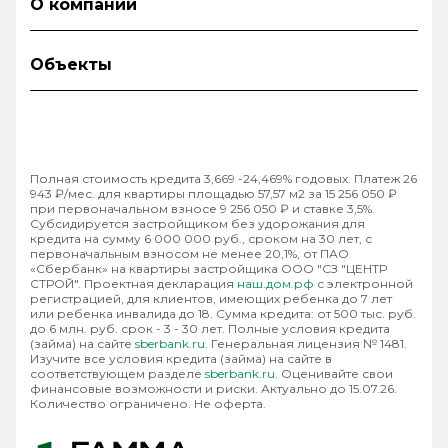
О компании
Объекты
Полная стоимость кредита 3,669 -24,469% годовых. Платеж 26
943 ₽/мес. для квартиры площадью 57,57 м2 за 15 256 050 ₽
при первоначальном взносе 9 256 050 ₽ и ставке 3,5%.
Субсидируется застройщиком без удорожания для
кредита на сумму 6 000 000 руб., сроком на 30 лет, с
первоначальным взносом не менее 20,1%, от ПАО
«Сбербанк» на квартиры застройщика ООО "СЗ "ЦЕНТР
СТРОЙ". Проектная декларация
наш.дом.рф
с электронной
регистрацией, для клиентов, имеющих ребенка до 7 лет
или ребенка инвалида до 18. Сумма кредита: от 500 тыс. руб.
до 6 млн. руб. срок - 3 - 30 лет. Полные условия кредита
(займа) на сайте
sberbank.ru
. Генеральная лицензия № 1481.
Изучите все условия кредита (займа) на сайте в
соответствующем разделе
sberbank.ru
. Оценивайте свои
финансовые возможности и риски. Актуально до 15.07.26.
Количество ограничено. Не оферта.