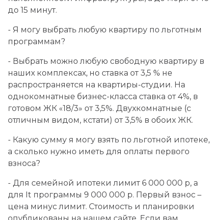
до 15 минут.
ЖК "Парадный"
г. Анапа
- Я могу выбрать любую квартиру по льготным
программам?
ЖК "Огни Анапы"
- Выбрать можно любую свободную квартиру в
г. Анапа
наших комплексах, но ставка от 3,5 % не
распространяется на квартиры-студии. На
однокомнатные бизнес-класса ставка от 4%, в
ЖК "Раз Два Три"
готовом ЖК «18/3» от 3,5%. Двухкомнатные (с
г. Анапа
отличным видом, кстати) от 3,5% в обоих ЖК.
- Какую сумму я могу взять по льготной ипотеке,
ЖК "Тургеневский квартал"
а сколько нужно иметь для оплаты первого
г. Анапа
взноса?
- Для семейной ипотеки лимит 6 000 000 р, а
ЖК "Некрасовский"
для It программы 9 000 000 р. Первый взнос –
г. Анапа
цена минус лимит. Стоимость и планировки
опубликованы на нашем сайте. Если вам