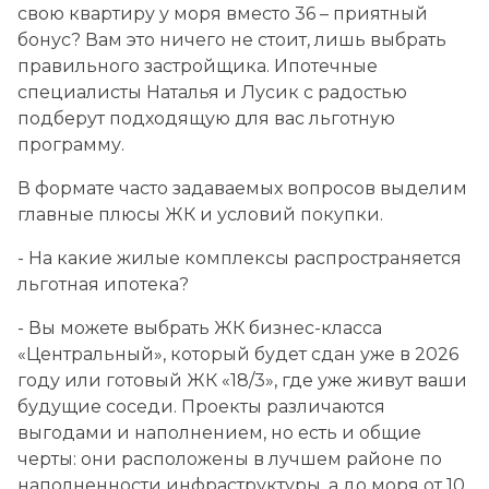
Заказать звонок
Заказать звонок
свою квартиру у моря вместо 36 – приятный
от 18.2 млн ₽
бонус? Вам это ничего не стоит, лишь выбрать
правильного застройщика. Ипотечные
КП "Загород - 2"
специалисты Наталья и Лусик с радостью
г. Анапа
подберут подходящую для вас льготную
от 19.09 млн ₽
программу.
В формате часто задаваемых вопросов выделим
КП "Вилла Соле"
главные плюсы ЖК и условий покупки.
г. Анапа
- На какие жилые комплексы распространяется
льготная ипотека?
КП "Загород"
- Вы можете выбрать ЖК бизнес-класса
г. Анапа
«Центральный», который будет сдан уже в 2026
году или готовый ЖК «18/3», где уже живут ваши
будущие соседи. Проекты различаются
ЖК "Новые Огни"
выгодами и наполнением, но есть и общие
г. Новороссийск
черты: они расположены в лучшем районе по
наполненности инфраструктуры, а до моря от 10