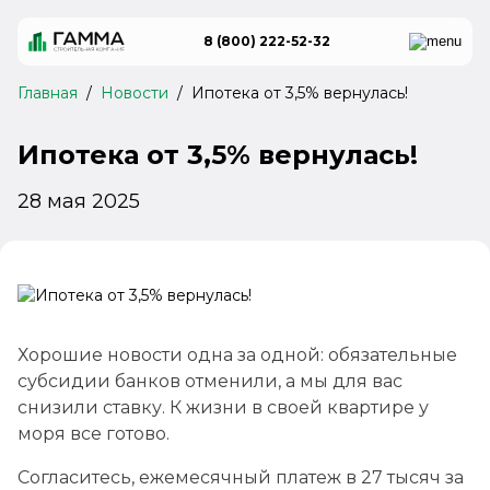
Жилые комплексы
Способы покупки
Покупателям
8 (800) 222-52-32
Главная
Новости
Ипотека от 3,5% вернулась!
Сданные объекты
Рассрочка 0%
Все объекты
Ипотека от 3,5% вернулась!
12 проектов
Ход строительства
Материнский капитал
28 мая 2025
ЖК "Центральный"
Новости
Ипотека
г. Анапа
от 8.42 млн ₽
Ремонт от застройщика
Покупка онлайн
ЖК "18/3"
Хорошие новости одна за одной: обязательные
г. Анапа
г. Анапа, ул.Шевченко 288, корпус 1
г. Анапа, ул.Шевченко 288, корпус 1
субсидии банков отменили, а мы для вас
от 7 млн ₽
снизили ставку. К жизни в своей квартире у
8 (800) 222-52-32
8 (800) 222-52-32
моря все готово.
Бесплатно по России
Бесплатно по России
КП "Семигорье"
Согласитесь, ежемесячный платеж в 27 тысяч за
г. Новороссийск